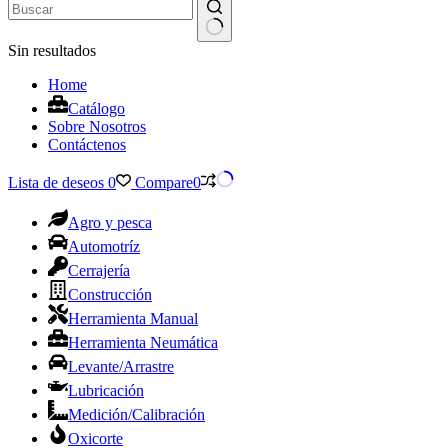
Sin resultados
Home
Catálogo
Sobre Nosotros
Contáctenos
Lista de deseos
0
Compare
0
Agro y pesca
Automotríz
Cerrajería
Construcción
Herramienta Manual
Herramienta Neumática
Levante/Arrastre
Lubricación
Medición/Calibración
Oxicorte